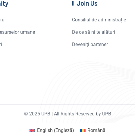
ity
Join Us
cru
Consiliul de administrație
 resurselor umane
De ce să ni te alături
ri
Deveniți partener
© 2025 UPB | All Rights Reserved by UPB
English
(
Engleză
)
Română