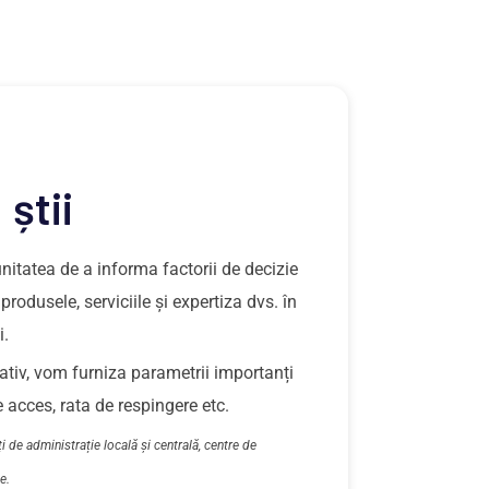
știi
nitatea de a informa factorii de decizie
rodusele, serviciile și expertiza dvs. în
i.
ativ, vom furniza parametrii importanți
 acces, rata de respingere etc.
tăți de administrație locală și centrală, centre de
e.