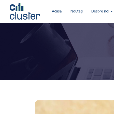
Acasă
Noutăți
Despre noi